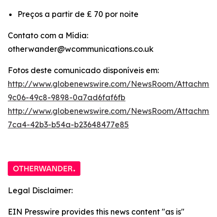
Preços a partir de £ 70 por noite
Contato com a Mídia:
otherwander@wcommunications.co.uk
Fotos deste comunicado disponíveis em:
http://www.globenewswire.com/NewsRoom/Attachmen
9c06-49c8-9898-0a7ad6faf6fb
http://www.globenewswire.com/NewsRoom/Attachme
7ca4-42b3-b54a-b23648477e85
Legal Disclaimer:
EIN Presswire provides this news content "as is"